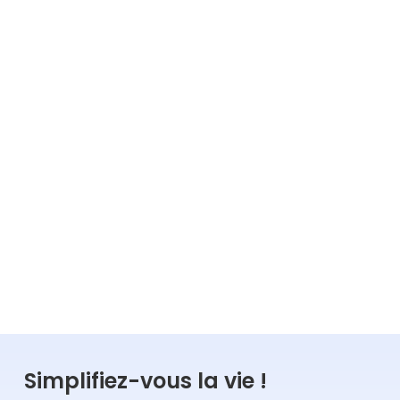
Avoir un site internet d'association
autonome et intégré
4
min
14.08.2024
Lire la suite
TÉMOIGNAGES
RÉSEAUX
Simplifiez-vous la vie !