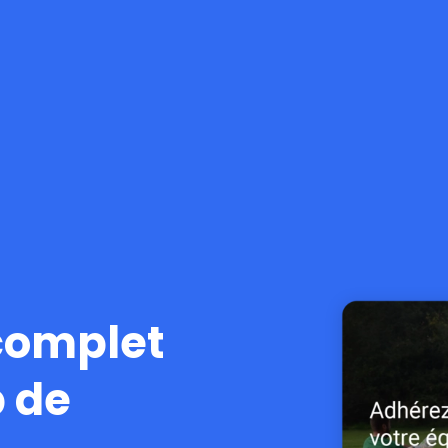
 complet
b de