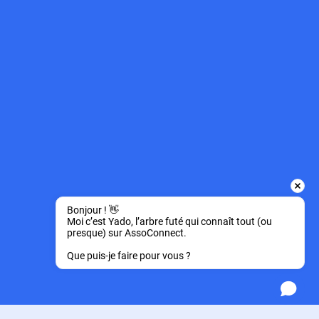
Bonjour ! 👋 
Moi c’est Yado, l’arbre futé qui connaît tout (ou 
presque) sur AssoConnect.
Que puis-je faire pour vous ?