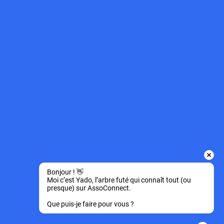
Bonjour ! 👋 
Moi c’est Yado, l’arbre futé qui connaît tout (ou 
presque) sur AssoConnect.
Que puis-je faire pour vous ?