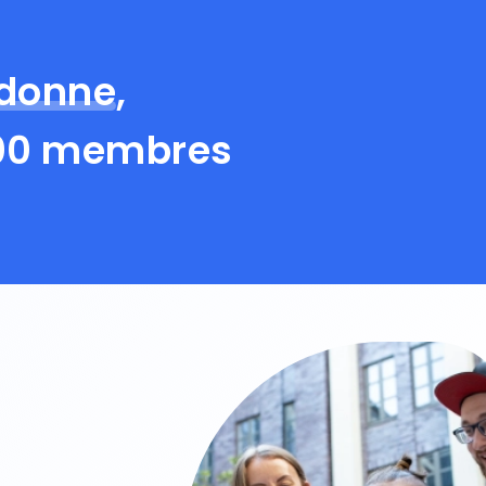
 donne
,
 000 membres