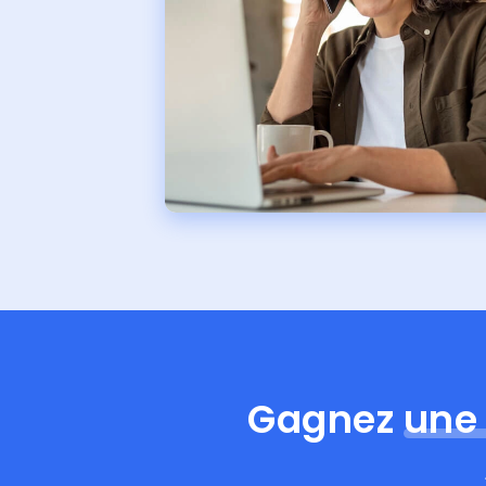
Gagnez
une