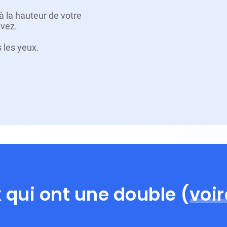
à la hauteur de votre
evez.
 les yeux.
x qui ont une double (
voir