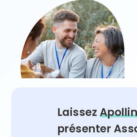
Laissez
Apolli
présenter As