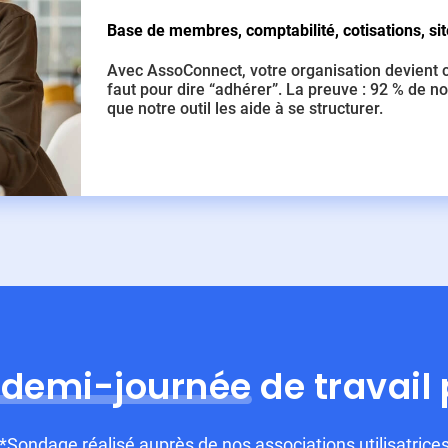
Base de membres, comptabilité, cotisations, site
Avec AssoConnect, votre organisation devient c
faut pour dire “adhérer”. La preuve : 92 % de no
que notre outil les aide à se structurer.
 demi-journée
de travail
*Sondage réalisé auprès de nos associations utilisatrice