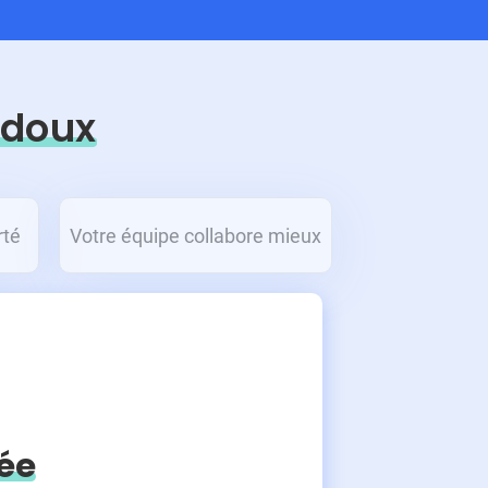
 doux
rté
Votre équipe collabore mieux
ée