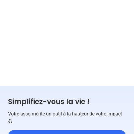
9
min
14.10.2022
Lire la suite
VIE ASSOCIATIVE
SPORT
Simplifiez-vous la vie !
Votre asso mérite un outil à la hauteur de votre impact
💪