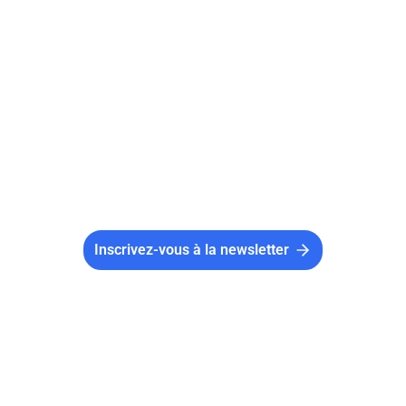
Cependant il est important de prendre en
compte les coûts indirects et notamment celui
du temps. En effet, OpenOffice peut s’avérer
très chronophage lors de sa prise en main,
mais aussi dans la gestion au quotidien.
Inscrivez-vous à la newsletter