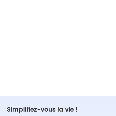
association
6
min
02.10.2023
Lire la suite
COMPTABILITÉ
GESTION
Simplifiez-vous la vie !