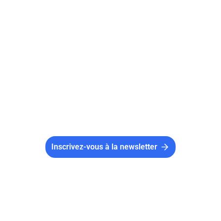
Pour financer une épicerie solidaire, il faut
obtenir une habilitation en tant que structure
d’aide alimentaire. Cependant, ces épiceries
peuvent également être financées par l’Etat,
des entreprises, des fondations, ou encore des
dons particuliers.
Inscrivez-vous à la newsletter