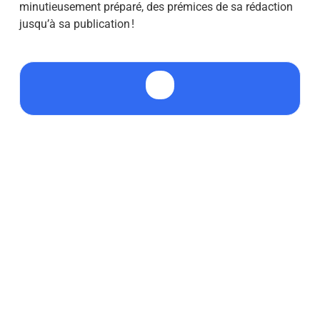
minutieusement préparé, des prémices de sa rédaction
jusqu’à sa publication !
📝 Comment modifier les statuts d’une
association ?
Vous pouvez modifier vos statuts
d’association à tout moment. Si ces
modifications sont totalement libres, il reste
essentiel de respecter les conditions prévues
par vos statuts eux-mêmes. En principe, tout