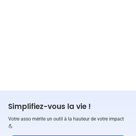
7
min
24.12.2024
Lire la suite
ADMINISTRATIF
VIE ASSOCIATIVE
Simplifiez-vous la vie !
Votre asso mérite un outil à la hauteur de votre impact
💪