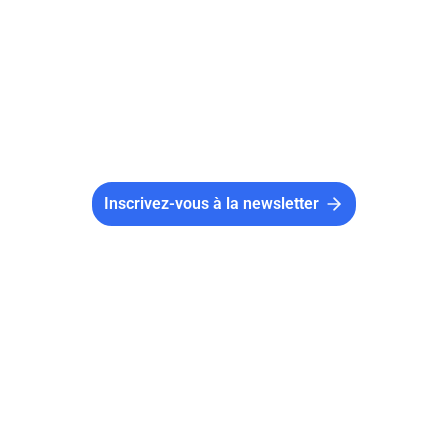
fondateurs de l’association qui devront signer
ces statuts après leur rédaction.
Inscrivez-vous à la newsletter