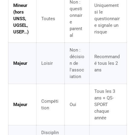
Non :
Mineur
Uniquement
questi
(hors
si le
onnair
UNSS,
Toutes
questionnair
e
UGSEL,
e signale un
parent
USEP...)
risque
al
Non :
décisio
Recommand
Majeur
Loisir
n de
é tous les 2
l'assoc
ans
iation
Tous les 3
ans + QS-
Compéti
Majeur
Oui
SPORT
tion
chaque
année
Disciplin