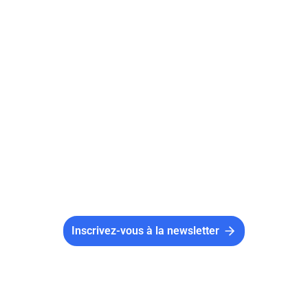
Le certificat médical peut être délivré par
n'importe quel médecin : médecin traitant,
médecin du sport ou médecin généraliste. Pour
certaines disciplines à contraintes
particulières, une visite chez un médecin du
sport peut être recommandée, voire exigée par
la fédération concernée.
Inscrivez-vous à la newsletter