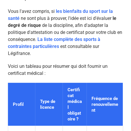
Vous l'avez compris, si
les bienfaits du sport sur la
santé
ne sont plus à prouver, l'idée est ici d'évaluer
le
degré de risque
de la discipline, afin d'adapter la
politique d'attestation ou de certificat pour votre club en
conséquence.
La liste complète des sports à
contraintes particulières
est consultable sur
Légifrance.
Voici un tableau pour résumer qui doit fournir un
certificat médical :
Certifi
cat
Fréquence de
Type de
médica
Profil
renouvelleme
licence
l
nt
obligat
oire ?