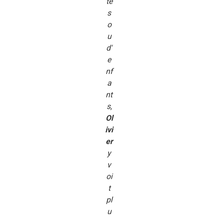
te
s
o
u
d'
e
nf
a
nt
s,
Ol
ivi
er
y
v
oi
t
pl
u