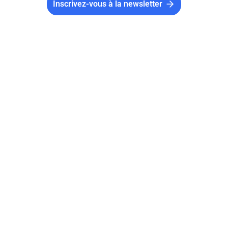
Inscrivez-vous à la newsletter
La Fédération Française de Canoë Kayak et
Sports de Pagaie choisit Mon Asso Facile
pour soutenir ses clubs
3
min
24.10.2021