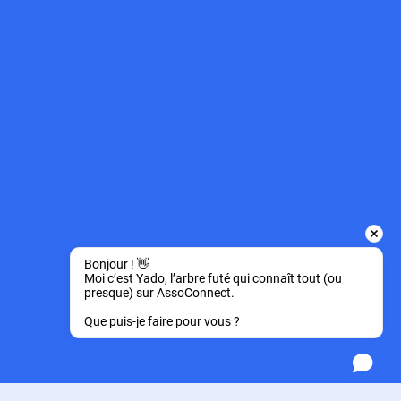
Bonjour ! 👋 
Moi c’est Yado, l’arbre futé qui connaît tout (ou 
presque) sur AssoConnect.
Que puis-je faire pour vous ?