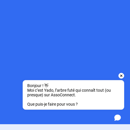
Bonjour ! 👋 
Moi c’est Yado, l’arbre futé qui connaît tout (ou 
presque) sur AssoConnect.
Que puis-je faire pour vous ?