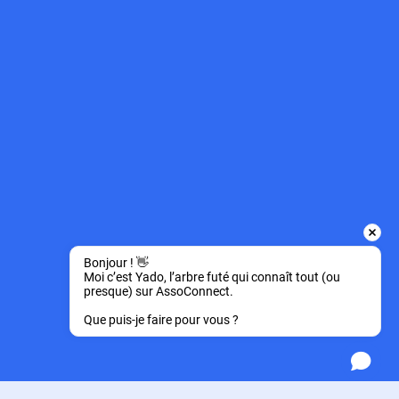
Bonjour ! 👋 
Moi c’est Yado, l’arbre futé qui connaît tout (ou 
presque) sur AssoConnect.
Que puis-je faire pour vous ?