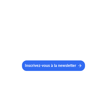
vendre des boissons appartenant aux groupes
1 à 3 de la classification officielle des
boissons (jusqu’à 18° d'alcool), sous réserve
de posséder les autorisations et dérogations
nécessaires.
Inscrivez-vous à la newsletter