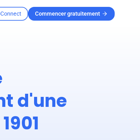
oConnect
Commencer gratuitement
e
t d'une
 1901