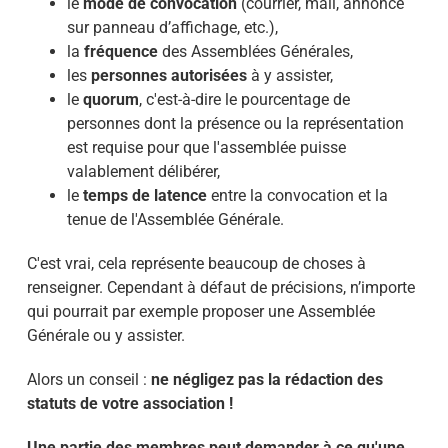
le
mode de convocation
(courrier, mail, annonce
sur panneau d’affichage, etc.),
la
fréquence
des Assemblées Générales,
les
personnes autorisées
à y assister,
le
quorum
, c'est-à-dire le pourcentage de
personnes dont la présence ou la représentation
est requise pour que l'assemblée puisse
valablement délibérer,
le
temps de latence
entre la convocation et la
tenue de l'Assemblée Générale.
C'est vrai, cela représente beaucoup de choses à
renseigner. Cependant à défaut de précisions, n’importe
qui pourrait par exemple proposer une Assemblée
Générale ou y assister.
Alors un conseil :
ne négligez pas la rédaction des
statuts de votre association
!
Une partie des membres peut demander à ce qu'une