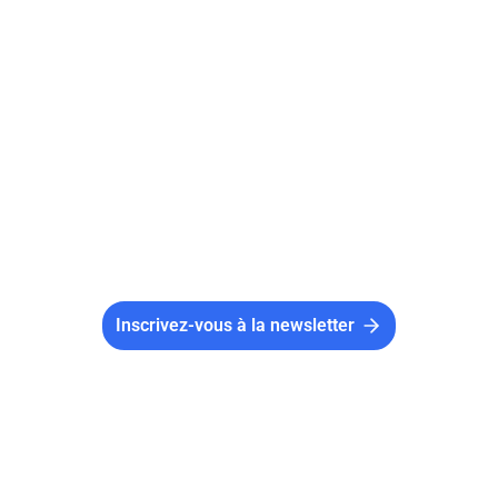
Le rapport moral d'une association doit
contenir 7 points clés : l'objet et les valeurs, le
bilan des activités, les partenariats, la situation
financière, les adhérents, les bénévoles et les
projets à venir. Il n'existe pas de format
légalement imposé.
Inscrivez-vous à la newsletter