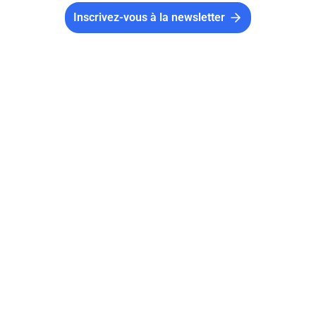
Inscrivez-vous à la newsletter
Junior Association : définition, création et
fonctionnement
8
min
24.05.2025