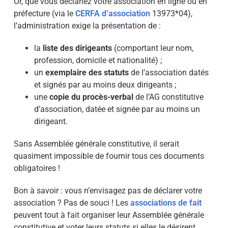
Or, que vous déclariez votre association en ligne ou en
préfecture (via le
CERFA d’association
13973*04),
l’administration exige la présentation de :
la
liste des dirigeants
(comportant leur nom,
profession, domicile et nationalité) ;
un
exemplaire des statuts
de l’association datés
et signés par au moins deux dirigeants ;
une
copie du procès-verbal
de l’AG constitutive
d’association, datée et signée par au moins un
dirigeant.
Sans Assemblée générale constitutive, il serait
quasiment impossible de fournir tous ces documents
obligatoires !
Bon à savoir : vous n’envisagez pas de déclarer votre
association ? Pas de souci ! Les
associations de fait
peuvent tout à fait organiser leur Assemblée générale
constitutive et voter leurs statuts si elles le désirent.