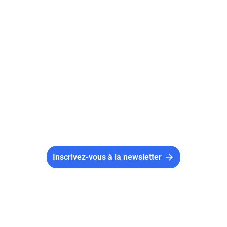
Le numéro RNA d’une association est
consultable aussi bien sur le site du Journal
Officiel des Associations que sur Data.gouv.
Une simple recherche par mot-clé suffit à
trouver votre association, et son numéro
associé..
Inscrivez-vous à la newsletter