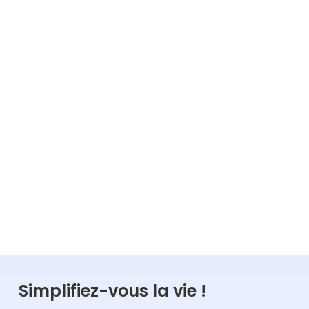
5 étapes pour créer le premier emploi dans
votre association
9
min
01.07.2026
Lire la suite
ADMINISTRATIF
Simplifiez-vous la vie !