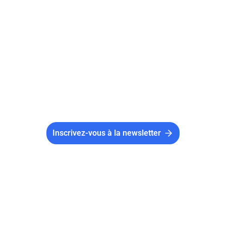
de fusion, voter en AGE, respecter les délais
légaux en vigueur, effectuer un dépôt en
préfecture et une parution au JOAFE. Au-delà
de 1 550 000 € d’actifs, un commissaire aux
apports est obligatoire.
Inscrivez-vous à la newsletter