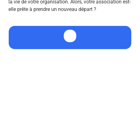
la vie de votre organisation. Alors, votre association est-
elle prête à prendre un nouveau départ ?
🔎 Quels sont les différents types de fusion
entre associations ?
Il existe trois types de fusion entre
associations : la fusion-création (elles se
regroupent pour en créer une nouvelle), la
fusion-absorption (une association en intègre
une autre) et l’apport partiel d’actifs (transfert