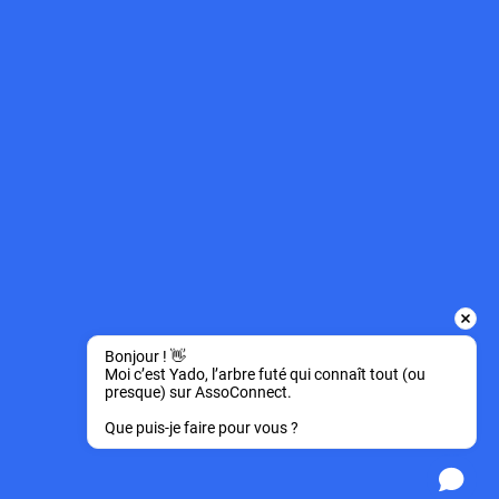
Bonjour ! 👋 
Moi c’est Yado, l’arbre futé qui connaît tout (ou 
presque) sur AssoConnect.
Que puis-je faire pour vous ?