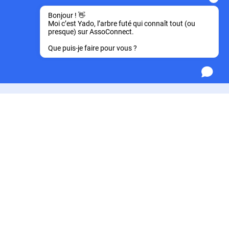
Bonjour ! 👋 
Moi c’est Yado, l’arbre futé qui connaît tout (ou 
presque) sur AssoConnect.
Que puis-je faire pour vous ?
Toute la sécurité d'un
logiciel en ligne
pour votre association