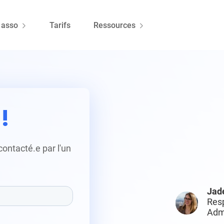
 asso
Tarifs
Ressources
!
contacté.e par l'un
Jad
Res
Admi
vel
Note Google