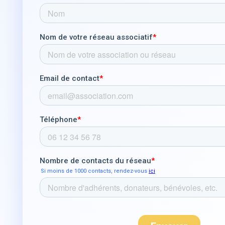
La rencontre avec A
de notre transformat
aujourd’hui pour res
environnements actu
AssoConnect d’être là
FFMAS
Association e
Paris(75)