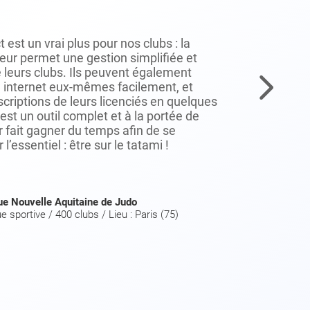
L'un
d'a
est un vrai plus pour nos clubs : la
deve
eur permet une gestion simplifiée et
pass
 leurs clubs. Ils peuvent également
outi
e internet eux-mêmes facilement, et
tran
nscriptions de leurs licenciés en quelques
êtr
c’est un outil complet et à la portée de
venu
ur fait gagner du temps afin de se
cont
 l’essentiel : être sur le tatami !
acte
ue Nouvelle Aquitaine de Judo
e sportive / 400 clubs / Lieu : Paris (75)