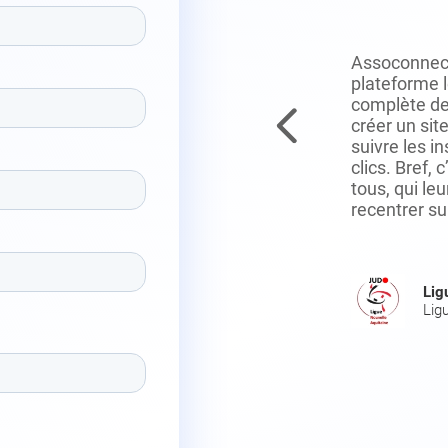
Assoconnect 
ssoConnect a été le déclencheur
plateforme l
ion digitale, incontournable
complète de
ter connecté aux
créer un sit
els. Un grand merci à
suivre les i
 ! L'essayer, c’est l’adopter !
clics. Bref, 
tous, qui le
recentrer sur
n réseau / Membres : 550 / Lieu :
Lig
Ligu